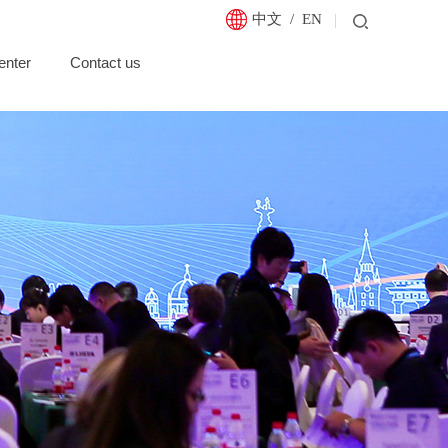
中文
/
EN
enter
Contact us