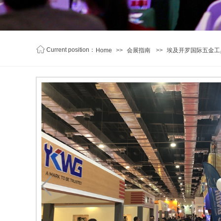
C
urrent position
：
Home
>>
会展指南
>>
埃及开罗国际五金工