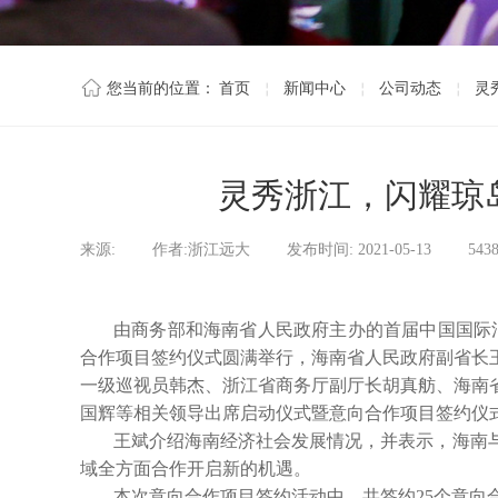
￤
￤
￤
您当前的位置：
首页
新闻中心
公司动态
灵
灵秀浙江，闪耀琼岛
来源:
|
作者:
浙江远大
|
发布时间:
2021-05-13
|
543
由商务部和海南省人民政府主办的首届中国国际消
合作项目签约仪式圆满举行，海南省人民政府副省长
一级巡视员韩杰、浙江省商务厅副厅长胡真舫、海南
国辉等相关领导出席启动仪式暨意向合作项目签约仪
王斌介绍海南经济社会发展情况，并表示，海南
域全方面合作开启新的机遇。
本次意向合作项目签约活动中，共签约25个意向