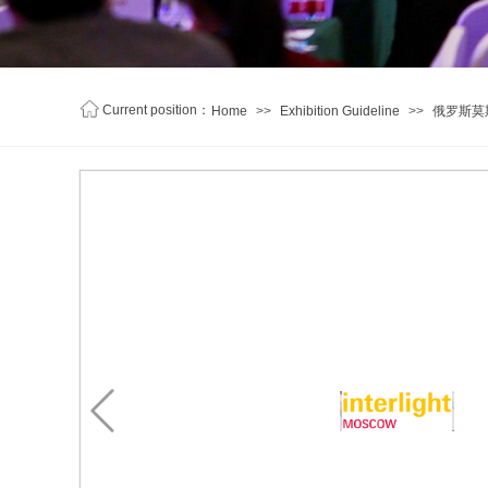
C
urrent position
：
Home
>>
Exhibition Guideline
>>
俄罗斯莫