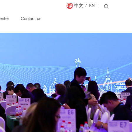
中文
/
EN
enter
Contact us